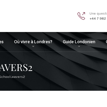
Une quest
+44 7 982
es
Où vivre à Londres?
Guide Londonien
AVERS2
SchoolLeavers2