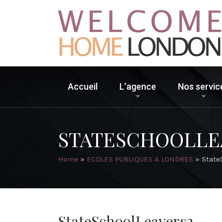
Accueil
L’agence
Nos servic
STATESCHOOLLE
Home
»
ECOLES PUBLIQUES A LONDRES
»
State
StateSchoolLeavers2