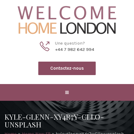
Une question?
+44 7 982 642 994
Contactez-nous
KYLE-GLENN-XY4R7Y-CLLO-
UNSPLASH
Home
»
Home New FR
»
kyle-glenn-xY4r7y-Cllo-unsplash