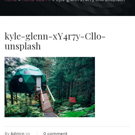
kyle-glenn-xY4r7y-Cllo-
unsplash
By
Admin
in
0 comment