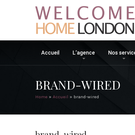
Accueil
L’agence
Nos servic
BRAND-WIRED
Home
»
Accueil
»
brand-wired
brand-wired