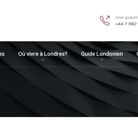
Une quest
+44 7 982
es
Où vivre à Londres?
Guide Londonien